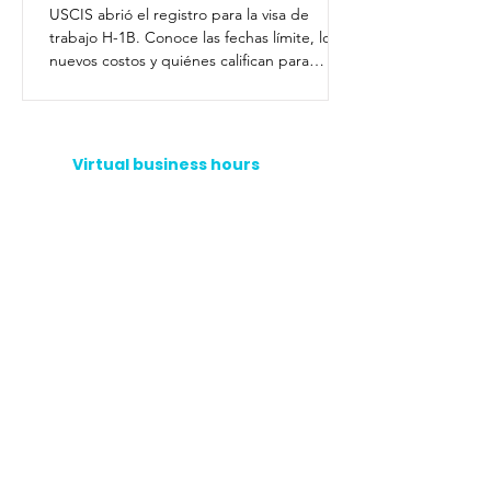
USCIS abrió el registro para la visa de
trabajo H-1B. Conoce las fechas límite, los
nuevos costos y quiénes califican para
trabajar legalmente en EE. UU.
Virtual business hours
Phone hotline
+1 (908) 838-0182
Accounts Receivable:
Ext. 3
Customer Service:
Ext. 2
Sales:
Ext. 1
WhatsApp
helpline