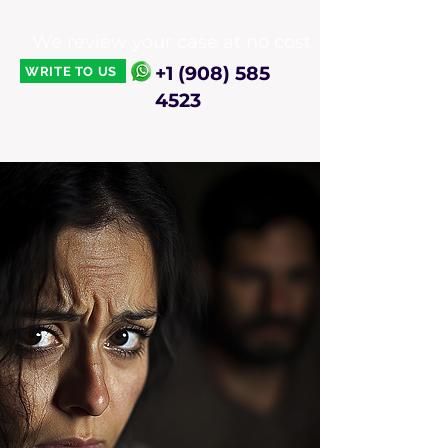
We review your case at no cost
+1 (908) 585
WRITE TO US
4523