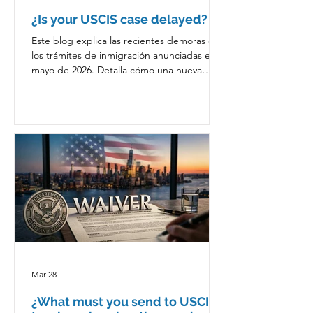
¿Is your USCIS case delayed?
Este blog explica las recientes demoras en
los trámites de inmigración anunciadas en
mayo de 2026. Detalla cómo una nueva
orden ejecutiva obliga a USCIS a revisar de
manera más estricta los antecedentes de
los solicitantes, cruzando información
directamente con los archivos del FBI.
Mar 28
¿What must you send to USCIS