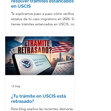
resolver trámites estancados
en USCIS
Te explicamos paso a paso cómo verificar el
estatus de tu caso migratorio en 2026. Si
tienes trámites estancados en USCIS, como
la residencia (I-485) o el permiso de trabajo
(EAD), descubre cómo usar las
herramientas oficiales del gobierno para
enviar un reclamo (e-Request), evitar
fraudes y lograr que tu proceso avance de
forma segura.
13 may
¿Tu trámite en USCIS está
retrasado?
Este blog explica las recientes demoras en