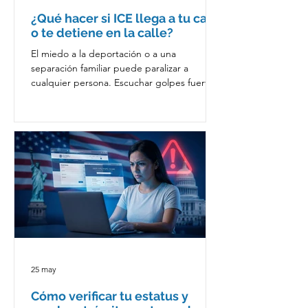
¿Qué hacer si ICE llega a tu casa
o te detiene en la calle?
El miedo a la deportación o a una
separación familiar puede paralizar a
cualquier persona. Escuchar golpes fuertes
en la puerta o ver luces de patrullas puede
generar pánico, especialmente cuando no
sabes cómo actuar. En Inmigración OK
Abogados queremos que recuerdes algo
fundamental: todas las personas que se
encuentran dentro de Estados Unidos
tienen derechos constitucionales, sin
importar su estatus migratorio. El miedo
puede llevarte a tomar decisiones
apresuradas. La inf
25 may
Cómo verificar tu estatus y