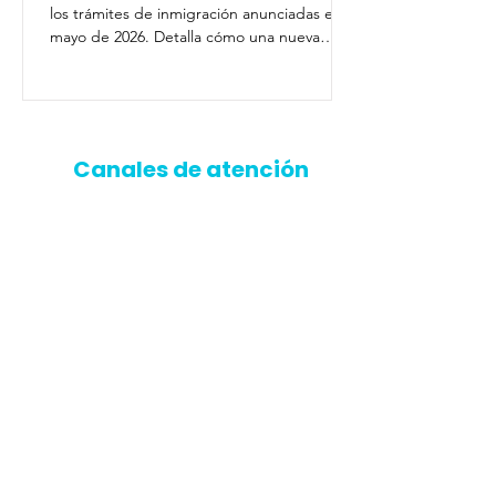
los trámites de inmigración anunciadas en
mayo de 2026. Detalla cómo una nueva
orden ejecutiva obliga a USCIS a revisar de
manera más estricta los antecedentes de
los solicitantes, cruzando información
directamente con los archivos del FBI.
Canales de atención
Línea telefónica de llamadas
+1 (908) 838-0182
Área comercial:
Ext 1
Área de cartera:
Ext 2
Área de servicio al cliente:
Ext 3
Línea de atención
Whatsapp​
Área de cartera:
(+1)
908 485 4535