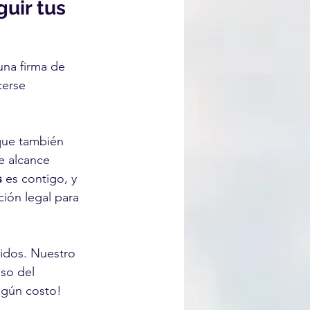
uir tus 
una firma de 
erse 
que también 
e alcance 
s
 es contigo, y 
ión legal para 
nidos. Nuestro 
so del 
ingún costo!