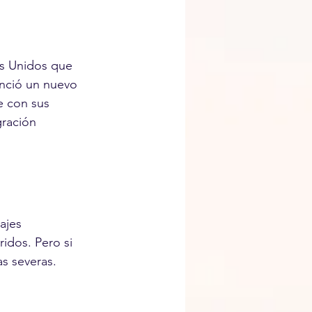
os Unidos que 
unció un nuevo 
e con sus 
gración 
ajes 
idos. Pero si 
as severas.