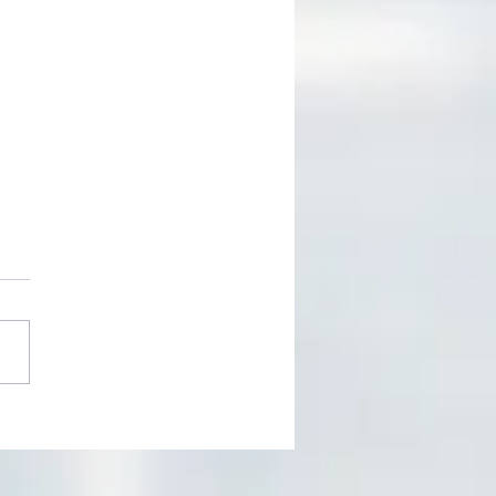
trámite en USCIS está
asado?