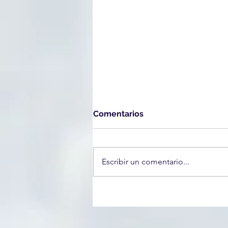
Comentarios
Escribir un comentario...
¿Qué hacer si ICE llega a tu
casa o te detiene en la
calle?