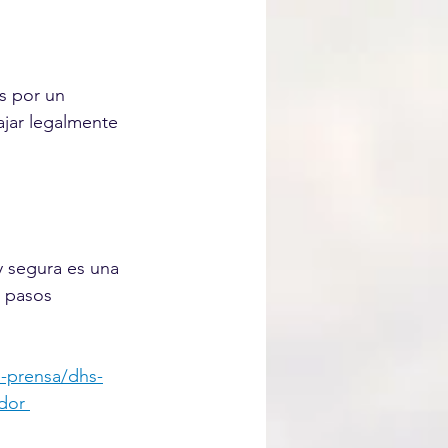
s por un 
jar legalmente 
y segura es una 
s pasos 
e-prensa/dhs-
dor 