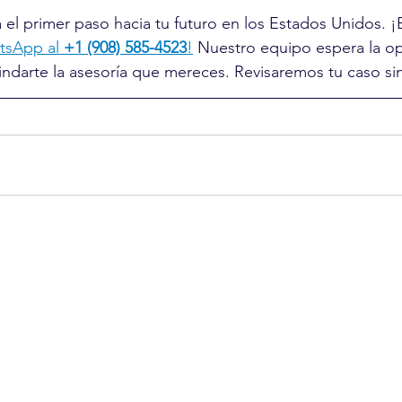
el primer paso hacia tu futuro en los Estados Unidos. ¡
sApp al 
+1 (908) 585-4523
!
 Nuestro equipo espera la o
indarte la asesoría que mereces. Revisaremos tu caso si