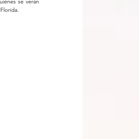
iénes se verán 
Florida.