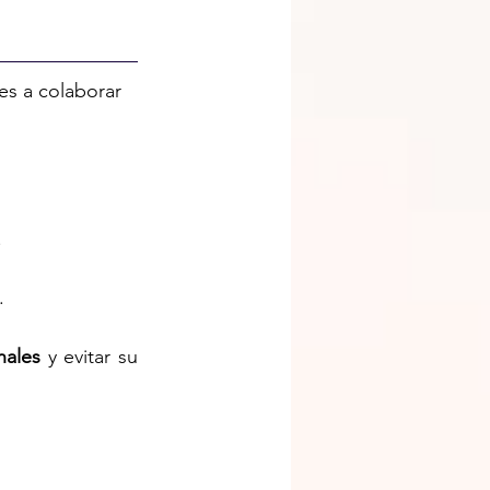
es a colaborar 
.
.
nales
 y evitar su 