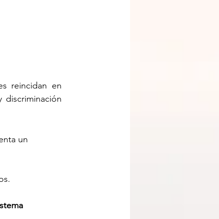
s reincidan en 
discriminación 
enta un 
os.
istema 