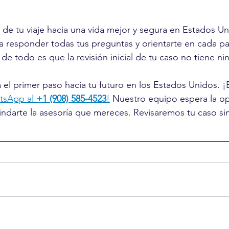
 de tu viaje hacia una vida mejor y segura en Estados U
ra responder todas tus preguntas y orientarte en cada pa
de todo es que la revisión inicial de tu caso no tiene n
el primer paso hacia tu futuro en los Estados Unidos. ¡
sApp al 
+1 (908) 585-4523
!
 Nuestro equipo espera la o
indarte la asesoría que mereces. Revisaremos tu caso si