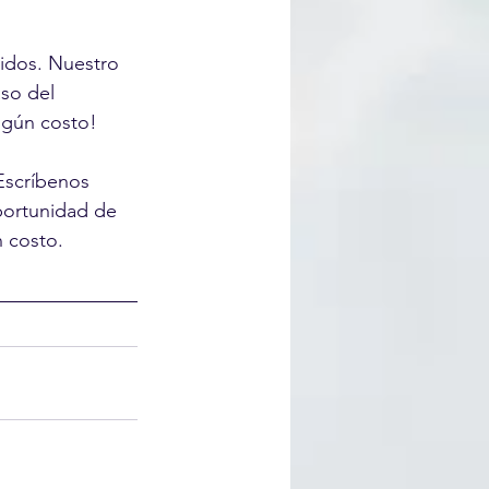
nidos. Nuestro 
so del 
ingún costo!
Escríbenos 
portunidad de 
n costo.