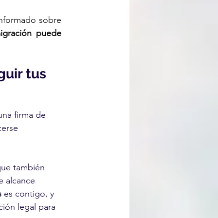
informado sobre 
gración puede 
uir tus 
una firma de 
erse 
que también 
e alcance 
s
 es contigo, y 
ión legal para 