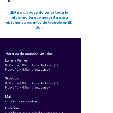
g
.
¡Está a un paso de tener toda la
información que necesita para
obtener su permiso de trabajo en EE.
UU.!
Horarios de atención virtuales:
Lunes a Viernes:
8:00 am a 8:00 pm
Hora del Este - (ET)
Nueva York /Miami/New Jersey
Sábados:
8:00 am a 1:00 pm
Hora del Este - (ET)
Nueva York /Miami/New Jersey
Mail:
info@inmigracionok.esq
Dirección
425 E
lmora Ave, Unidad 1, Elizabeth, NJ