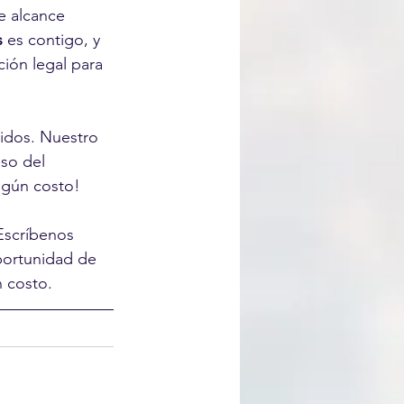
e alcance 
s
 es contigo, y 
ión legal para 
nidos. Nuestro 
so del 
ingún costo!
Escríbenos 
portunidad de 
n costo.