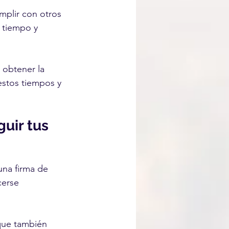
plir con otros 
 tiempo y 
 obtener la 
estos tiempos y 
uir tus 
una firma de 
erse 
que también 