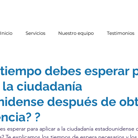
Inicio
Servicios
Nuestro equipo
Testimonios
tiempo debes esperar 
a la ciudadanía
nidense después de ob
encia? ?
s esperar para aplicar a la ciudadanía estadounidense 
a? Te explicamos los tiempos de espera necesarios y los 