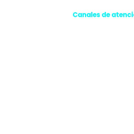
Canales de atenc
Línea telefónica de llamadas
+1 (908) 838-0182
Área comercial:
Ext 1
Área de cartera:
Ext 2
Área de servicio al cliente:
Ext 3
Horarios de atención virtual