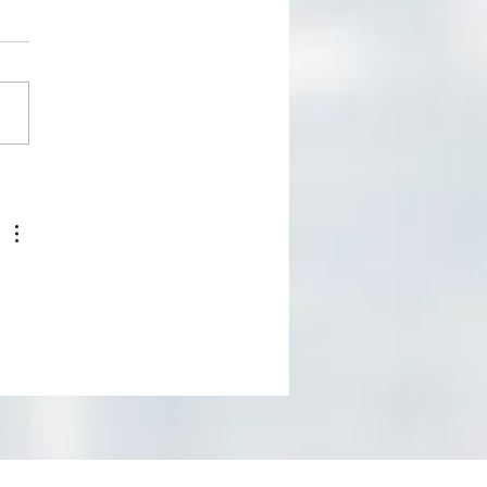
trámite en USCIS está
asado?