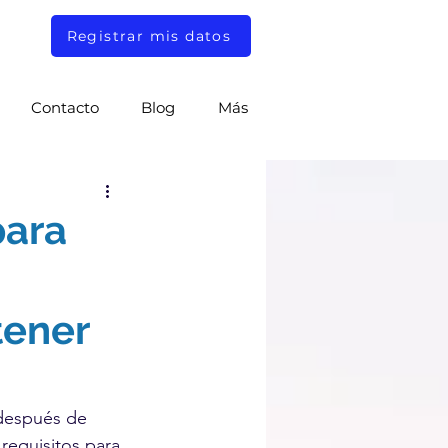
Registrar mis datos
Contacto
Blog
Más
para
tener
después de 
requisitos para 