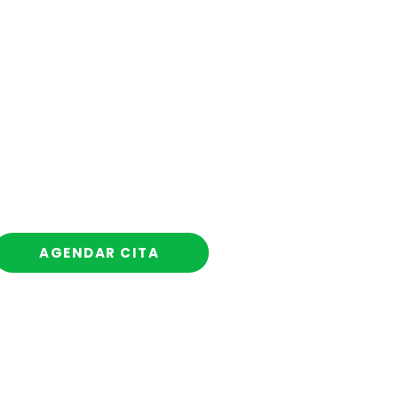
Llamadas de acompañamiento
(programadas)
AGENDAR CITA
Línea directa