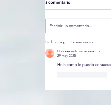
1 comentario
Escribir un comentario...
¿Qué hacer si ICE llega a tu
Ordenar según:
Lo más nuevo
casa o te detiene en la
calle?
Hola necesito sacar una cita
29 may 2025
Hola cómo le puedo contactar
Me gusta
Reaccionar